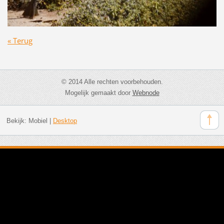
« Terug
© 2014 Alle rechten voorbehouden.
Mogelijk gemaakt door
Webnode
Bekijk:
Mobiel
|
Desktop