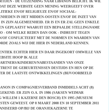
TIJEN - DE UITZENDING NAAR LIBANON BELICHT. IK WIL
 DAT DEZE WEBSITE GEEN MENING WEERGEEFT OVER
ITIEKE EN/OF RELIGIEUZE EN/OF SOCIAAL-
HEDEN IN HET MIDDEN-OOSTEN EN/OF DE INZET VAN
N ZIJN ALGEMEENHEID. ER IS EN ER ZAL GEEN ENKELE
DEN GEPLAATST WAARUIT EEN BEPAALDE STELLINGNAME
SO - OM WELKE REDEN DAN OOK - INDRUIST TEGEN
/OF CONFLICTEERT MET DE NORMEN EN WAARDEN VAN
DE ZOALS WIJ DIE HIER IN NEDERLAND KENNEN.
ENTIEK ECHTER HIER EN DAAR INGEKORT OMWILLE VAN
EBSITE HOOP IK ALLE
ARTNERS/KINDEREN/NABESTAANDEN VAN ONZE
RENT DE GEBEURTENISSEN DESTIJDS EN HEN OP DE
ER DE LAATSTE ONTWIKKELINGEN (BIJVOORBEELD
BANON IN COMPAGNIESVERBAND INMIDDELS ACHT (8)
EKEND. ER ZIJN O.A. IN 1986 (SAKSEN WEIMAR
G WILLEM 1 KAZERNE DEN BOSCH) EN 1995 (MUSEUM
EN GEWEEST. OP 8 MAART 2008 EN 10 SEPTEMBER 2011
ANISEERD OP/BIJ DE ORANJEKAZERNE TE