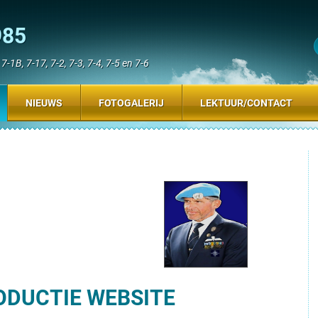
985
-1B, 7-17, 7-2, 7-3, 7-4, 7-5 en 7-6
NIEUWS
FOTOGALERIJ
LEKTUUR/CONTACT
ODUCTIE WEBSITE