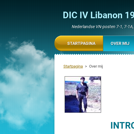
DIC IV Libanon 1
Nederlandse VN-posten 7-1, 7-1A, 7
STARTPAGINA
OVER MIJ
Startpagina
>
Over mij
INTR