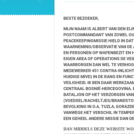
BESTE BEZOEKER,
MIJN NAAM IS ALBERT VAN DEN EIJ
POSTCOMMANDANT VAN ZOWEL OUD A
PEACEKEEPINGMISSIE HIELD IN DA
WAARNEMING/OBSERVATIE VAN DE 
EN PERSONEN OP WAPENBEZIT EN H
EIGEN AREA OF OPERATIONS DE VE
WAARBORGEN DAN WEL TE VERHOGEN
MEDEWERKER 451 CONTRA-INLICH
HUIDIGE MIVD) IN DE RANG EN FUN
VEILIGHEID. IK BEN DAAR WERKZAA
CENTRAAL BOSNIË-HERCEGOVINA. B
BATALJON OP HET VERZORGEN VA
(VOEDSEL/KACHELTJES/BRANDSTOF
BEVOLKING IN O.A. TUZLA, GORAZDE
VANWEGE HET VERSCHIL IN TEMPER
EEN GEHEEL ANDERE MISSIE DAN D
DAN MIDDELS DEZE WEBSITE WO