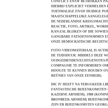
CONFLICT EN/OF BETROKKEN PAR
HIERBIJ EXPLICIET VERMELDEN
TOENMALIGE EN/OF HUIDIGE POL
MAATSCHAPPELIJKE AANGELEGEN
DE NEDERLANDSE KRIJGSMACHT I
REACTIE, FOTO, ARTIKEL, WOR
KAN/ZAL BLIJKEN OF DIE SOWIE
GANGBARE FATSOENSNORMEN EN
ONZE DEMOCRATISCHE RECHTSOR
FOTO-VIDEOMATERIAAL IS AUTH
DE TIJDSDUUR. MIDDELS DEZE W
OUDGEDIENDEN/ECHTGENOTES/P
COMPAGNIE TE INFORMEREN OMT
HOOGTE TE KUNNEN HOUDEN OV
REÜNIES VAN ONZE EENHEID).
DIC IV HEEFT NA TERUGKEER LI
FANTASTISCHE BIJEENKOMSTEN G
KAZERNE ARNHEM), 1988 (KONIN
BRONBEEK ARNHEM) BIJEENKOMST
ZIJN ER BIJEENKOMSTEN GEORG