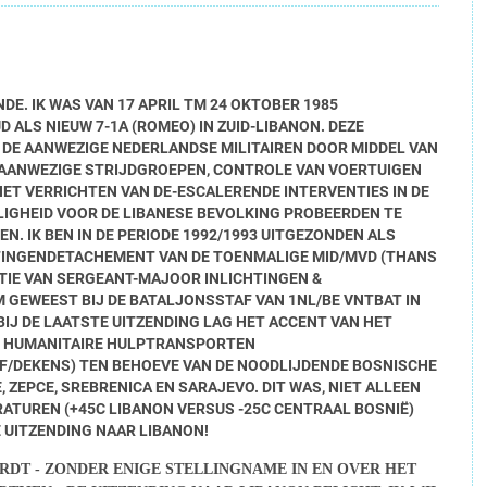
NDE. IK WAS VAN 17 APRIL TM 24 OKTOBER 1985
LS NIEUW 7-1A (ROMEO) IN ZUID-LIBANON. DEZE
T DE AANWEZIGE NEDERLANDSE MILITAIREN DOOR MIDDEL VAN
AANWEZIGE STRIJDGROEPEN, CONTROLE VAN VOERTUIGEN
ET VERRICHTEN VAN DE-ESCALERENDE INTERVENTIES IN DE
ILIGHEID VOOR DE LIBANESE BEVOLKING PROBEERDEN TE
. IK BEN IN DE PERIODE 1992/1993 UITGEZONDEN ALS
TINGENDETACHEMENT VAN DE TOENMALIGE MID/MVD (THANS
CTIE VAN SERGEANT-MAJOOR INLICHTINGEN &
M GEWEEST BIJ DE BATALJONSSTAF VAN 1NL/BE VNTBAT IN
IJ DE LAATSTE UITZENDING LAG HET ACCENT VAN HET
N HUMANITAIRE HULPTRANSPORTEN
/DEKENS) TEN BEHOEVE VAN DE NOODLIJDENDE BOSNISCHE
, ZEPCE, SREBRENICA EN SARAJEVO. DIT WAS, NIET ALLEEN
ATUREN (+45C LIBANON VERSUS -25C CENTRAAL BOSNIË)
E UITZENDING NAAR LIBANON!
RDT - ZONDER ENIGE STELLINGNAME IN EN OVER HET