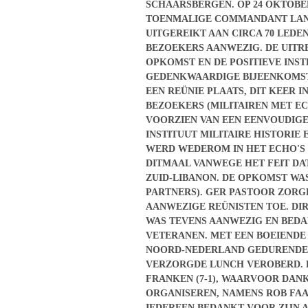
SCHAARSBERGEN. OP 24 OKTOBER
TOENMALIGE COMMANDANT LAND
UITGEREIKT AAN CIRCA 70 LEDE
BEZOEKERS AANWEZIG. DE UITR
OPKOMST EN DE POSITIEVE INS
GEDENKWAARDIGE BIJEENKOMST 
EEN REÜNIE PLAATS, DIT KEER I
BEZOEKERS (MILITAIREN MET E
VOORZIEN VAN EEN EENVOUDIGE
INSTITUUT MILITAIRE HISTORIE
WERD WEDEROM IN HET ECHO'S
DITMAAL VANWEGE HET FEIT DAT
ZUID-LIBANON. DE OPKOMST WA
PARTNERS). GER PASTOOR ZOR
AANWEZIGE REÜNISTEN TOE. DI
WAS TEVENS AANWEZIG EN BEDA
VETERANEN. MET EEN BOEIENDE
NOORD-NEDERLAND GEDURENDE W
VERZORGDE LUNCH VEROBERD. P
FRANKEN (7-1), WAARVOOR DANK
ORGANISEREN, NAMENS ROB FAAS
IEDEREEN BEDANKT VOOR ZIJN 