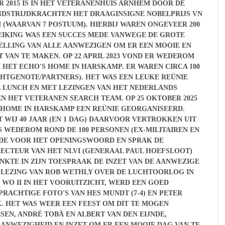
 2015 IS IN HET VETERANENHUIS ARNHEM DOOR DE
STRIJDKRACHTEN HET DRAAGINSIGNE NOBELPRIJS VN
N (WAARVAN 7 POSTUUM). HIERBIJ WAREN ONGEVEER 200
EIKING WAS EEN SUCCES MEDE VANWEGE DE GROTE
TELLING VAN ALLE AANWEZIGEN OM ER EEN MOOIE EN
VAN TE MAKEN. OP 22 APRIL 2023 VOND ER WEDEROM
N HET ECHO'S HOME IN HARSKAMP. ER WAREN CIRCA 100
CHTGENOTE/PARTNERS). HET WAS EEN LEUKE REÜNIE
 LUNCH EN MET LEZINGEN VAN HET NEDERLANDS
 EN HET VETERANEN SEARCH TEAM. OP 25 OKTOBER 2025
 HOME IN HARSKAMP EEN REÜNIE GEORGANISEERD.
 WIJ 40 JAAR (EN 1 DAG) DAARVOOR VERTROKKEN UIT
S WEDEROM ROND DE 100 PERSONEN (EX-MILITAIREN EN
GDE VOOR HET OPENINGSWOORD EN SPRAK DE
RECTEUR VAN HET NLVI (GENERAAL PAUL HOEFSLOOT)
NKTE IN ZIJN TOESPRAAK DE INZET VAN DE AANWEZIGE
 LEZING VAN ROB WETHLY OVER DE LUCHTOORLOG IN
O II IN HET VOORUITZICHT, WERD EEN GOED
RACHTIGE FOTO'S VAN HES MUNDT (7-4) EN PETER
. HET WAS WEER EEN FEEST OM DIT TE MOGEN
EN, ANDRÉ TOBÄ EN ALBERT VAN DEN EIJNDE,
AANWEZIGHEID EN INZET OM ER EEN MOOIE DAG VAN TE