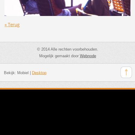
« Terug
© 2014 Alle rechten voorbehouden.
Mogelijk gemaakt door
Webnode
Bekijk:
Mobiel
|
Desktop