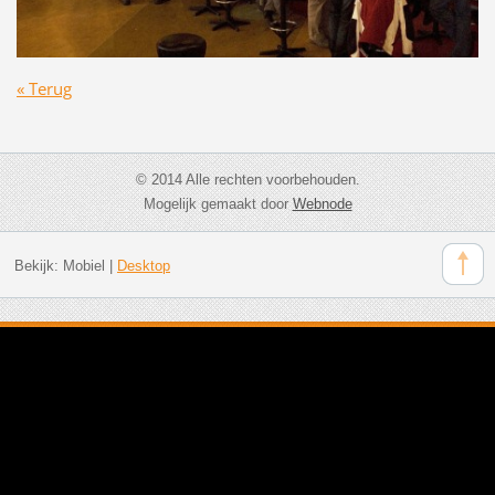
« Terug
© 2014 Alle rechten voorbehouden.
Mogelijk gemaakt door
Webnode
Bekijk:
Mobiel
|
Desktop