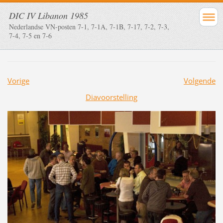
DIC IV Libanon 1985
Nederlandse VN-posten 7-1, 7-1A, 7-1B, 7-17, 7-2, 7-3,
7-4, 7-5 en 7-6
Vorige
Volgende
Diavoorstelling