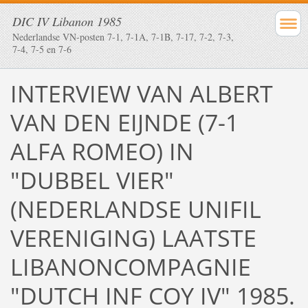
DIC IV Libanon 1985
Nederlandse VN-posten 7-1, 7-1A, 7-1B, 7-17, 7-2, 7-3,
7-4, 7-5 en 7-6
INTERVIEW VAN ALBERT
VAN DEN EIJNDE (7-1
ALFA ROMEO) IN
"DUBBEL VIER"
(NEDERLANDSE UNIFIL
VERENIGING) LAATSTE
LIBANONCOMPAGNIE
"DUTCH INF COY IV" 1985.